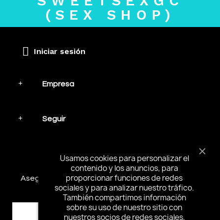
SWEETSEXGC
(SEX SHOP)
Iniciar sesión
Empresa
Seguir
Mantente en contacto
Usamos cookies para personalizar el
contenido y los anuncios, para
proporcionar funciones de redes
Asegúrese de suscribirse y recibir las noticias más
sociales y para analizar nuestro tráfico.
interesantes y ofertas especiales.
También compartimos información
sobre su uso de nuestro sitio con
nuestros socios de redes sociales,