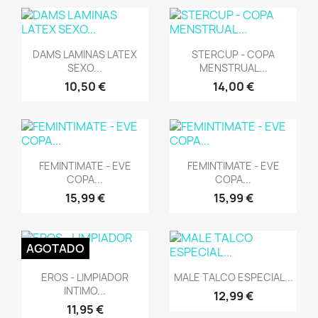
Vista rápida
Vista rápida


DAMS LAMINAS LATEX
STERCUP - COPA
SEXO...
MENSTRUAL...
10,50 €
14,00 €
Vista rápida
Vista rápida


FEMINTIMATE - EVE
FEMINTIMATE - EVE
COPA...
COPA...
15,99 €
15,99 €
AGOTADO
Vista rápida
Vista rápida


EROS - LIMPIADOR
MALE TALCO ESPECIAL...
INTIMO...
12,99 €
11,95 €