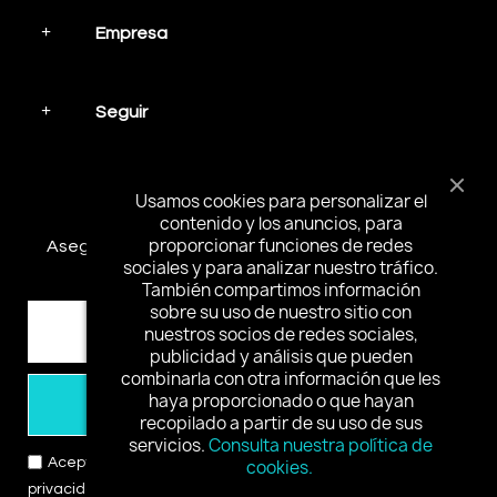
Empresa
Seguir
Mantente en contacto
Usamos cookies para personalizar el
contenido y los anuncios, para
proporcionar funciones de redes
Asegúrese de suscribirse y recibir las noticias más
sociales y para analizar nuestro tráfico.
interesantes y ofertas especiales.
También compartimos información
sobre su uso de nuestro sitio con
nuestros socios de redes sociales,
publicidad y análisis que pueden
combinarla con otra información que les
haya proporcionado o que hayan
Suscribirse
recopilado a partir de su uso de sus
servicios.
Consulta nuestra política de
Acepto los términos y condiciones y la política de
cookies.
privacidad