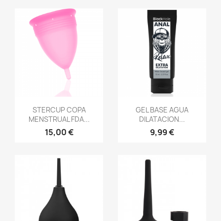
Vista rápida
Vista rápida


STERCUP COPA
GEL BASE AGUA
MENSTRUAL FDA...
DILATACION...
15,00 €
9,99 €