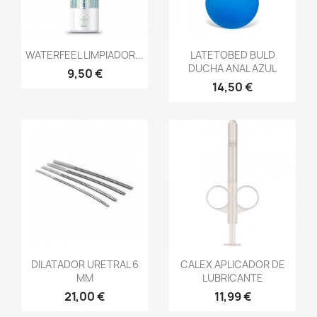
Vista rápida
Vista rápida


WATERFEEL LIMPIADOR...
LATETOBED BULD
DUCHA ANAL AZUL
9,50 €
14,50 €
Vista rápida
Vista rápida


DILATADOR URETRAL 6
CALEX APLICADOR DE
MM
LUBRICANTE
21,00 €
11,99 €