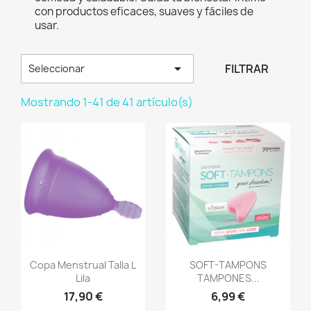
con productos eficaces, suaves y fáciles de
usar.

FILTRAR
Seleccionar
Mostrando 1-41 de 41 artículo(s)
Vista rápida
Vista rápida


Copa Menstrual Talla L
SOFT-TAMPONS
Lila
TAMPONES...
17,90 €
6,99 €