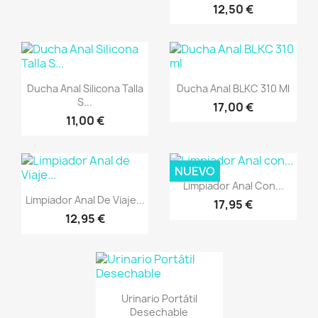
12,50 €
Vista rápida
Vista rápida


Ducha Anal Silicona Talla
Ducha Anal BLKC 310 Ml
S...
17,00 €
11,00 €
NUEVO
Vista rápida

Limpiador Anal Con...
Vista rápida

Limpiador Anal De Viaje...
17,95 €
12,95 €
Vista rápida

Urinario Portátil
Desechable