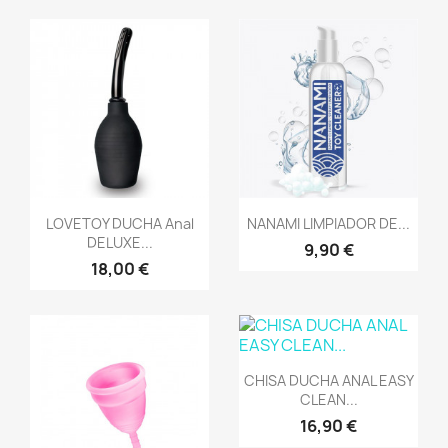
Vista rápida
Vista rápida


LOVETOY DUCHA Anal
NANAMI LIMPIADOR DE...
DELUXE...
9,90 €
18,00 €
Vista rápida

CHISA DUCHA ANAL EASY
CLEAN...
16,90 €