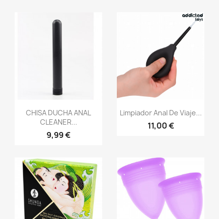
Vista rápida
Vista rápida


CHISA DUCHA ANAL
Limpiador Anal De Viaje...
CLEANER...
11,00 €
9,99 €