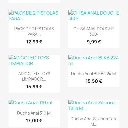
Vista rápida
Vista rápida


PACK DE 2 PISTOLAS
CHISA ANAL DOUCHE
PARA...
360º
12,99 €
9,99 €
Vista rápida
Vista rápida


ADICCTED TOYS
Ducha Anal BLKB 224 Ml
LIMPIADOR...
15,50 €
15,99 €
Vista rápida

Ducha Anal 310 Ml
Vista rápida

Ducha Anal Silicona Talla
17,00 €
M...