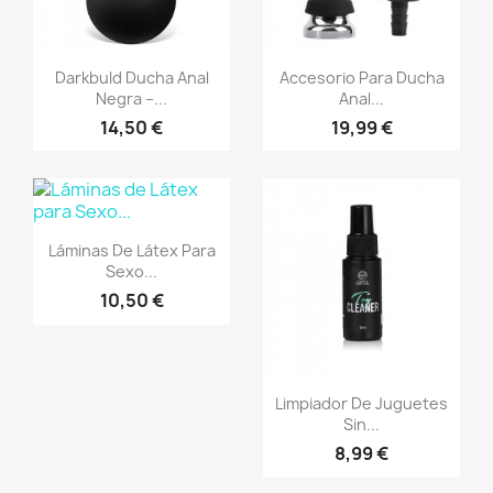
Vista rápida
Vista rápida


Darkbuld Ducha Anal
Accesorio Para Ducha
Negra –...
Anal...
14,50 €
19,99 €
Vista rápida

Láminas De Látex Para
Sexo...
10,50 €
Vista rápida

Limpiador De Juguetes
Sin...
8,99 €