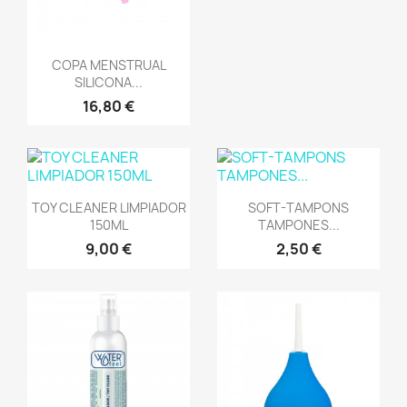
Vista rápida

COPA MENSTRUAL
SILICONA...
16,80 €
Vista rápida
Vista rápida


TOY CLEANER LIMPIADOR
SOFT-TAMPONS
150ML
TAMPONES...
9,00 €
2,50 €