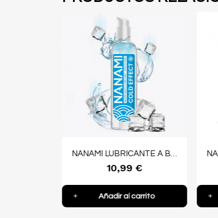
LUBRICANTE Anal DE SILICONA 100ML
NANAMI LUBRICANTE A BASE DE AGUA EFECTO FRIO 150 ML
 €
10,99 €
arrito
Añadir al carrito