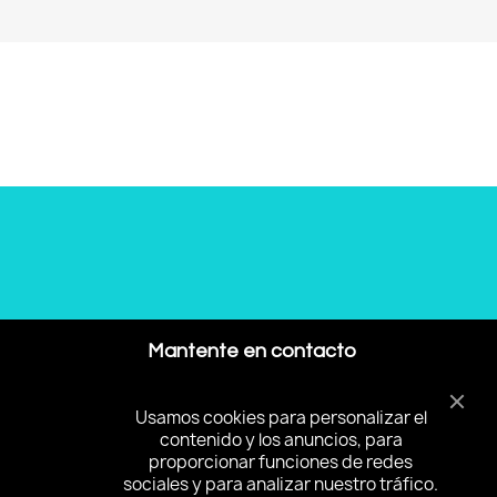
Mantente en contacto
Asegúrese de suscribirse y recibir
Usamos cookies para personalizar el
las noticias más interesantes y
contenido y los anuncios, para
ofertas especiales.
proporcionar funciones de redes
sociales y para analizar nuestro tráfico.