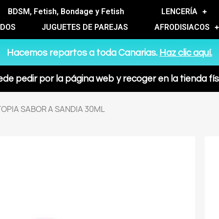
BDSM, Fetish, Bondage y Fetish
LENCERÍA
ADOS
JUGUETES DE PAREJAS
AFRODISIACOS
Hacemos repartos a toda Canarias.
Haz clic aquí.
de pedir por la página web y recoger en la tienda fís
TOPIA SABOR A SANDIA 30ML