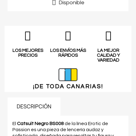
Disponible
LOS MEJORES
LOS ENVÍOS MÁS
LA MEJOR
PRECIOS
RÁPIDOS
CALIDAD Y
VARIEDAD
¡DE TODA
CANARIAS!
DESCRIPCIÓN
El
Catsuit Negro BS008
de la línea Erotic de
Passion es una pieza de lencería audaz y
sofisticada, diseñada para resaltar tu figura y