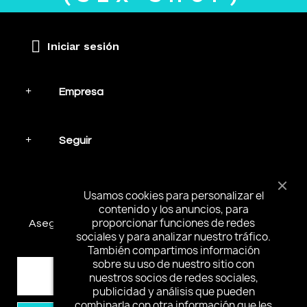
Iniciar sesión
Empresa
Seguir
Mantente en contacto
Usamos cookies para personalizar el
contenido y los anuncios, para
proporcionar funciones de redes
Asegúrese de suscribirse y recibir las noticias más
sociales y para analizar nuestro tráfico.
interesantes y ofertas especiales.
También compartimos información
sobre su uso de nuestro sitio con
nuestros socios de redes sociales,
publicidad y análisis que pueden
combinarla con otra información que les