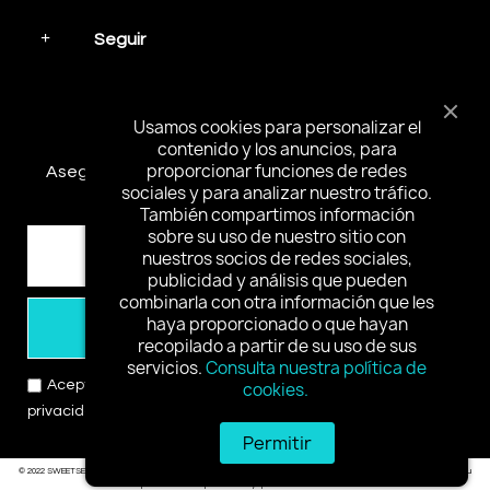
Seguir
Mantente en contacto
Usamos cookies para personalizar el
contenido y los anuncios, para
proporcionar funciones de redes
Asegúrese de suscribirse y recibir las noticias más
sociales y para analizar nuestro tráfico.
interesantes y ofertas especiales.
También compartimos información
sobre su uso de nuestro sitio con
nuestros socios de redes sociales,
publicidad y análisis que pueden
combinarla con otra información que les
haya proporcionado o que hayan
Suscribirse
recopilado a partir de su uso de sus
servicios.
Consulta nuestra política de
Acepto los términos y condiciones y la política de
cookies.
privacidad
Permitir
© 2022 SWEETSEXGC Reservados todos los derechos.
Al ingresar a este sitio, usted jura que es mayor de edad en su
área para ver material para adultos y que desea ver dicho material.