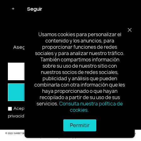
Seguir
Mantente en contacto
Usamos cookies para personalizar el
contenido y los anuncios, para
proporcionar funciones de redes
Asegúrese de suscribirse y recibir las noticias más
sociales y para analizar nuestro tráfico.
interesantes y ofertas especiales.
También compartimos información
sobre su uso de nuestro sitio con
nuestros socios de redes sociales,
publicidad y análisis que pueden
combinarla con otra información que les
haya proporcionado o que hayan
Suscribirse
recopilado a partir de su uso de sus
servicios.
Consulta nuestra política de
Acepto los términos y condiciones y la política de
cookies.
privacidad
Permitir
© 2022 SWEETSEXGC Reservados todos los derechos.
Al ingresar a este sitio, usted jura que es mayor de edad en su
área para ver material para adultos y que desea ver dicho material.