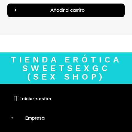
Añadir al carrito
TIENDA ERÓTICA
SWEETSEXGC
(SEX SHOP)
Iniciar sesión
Empresa