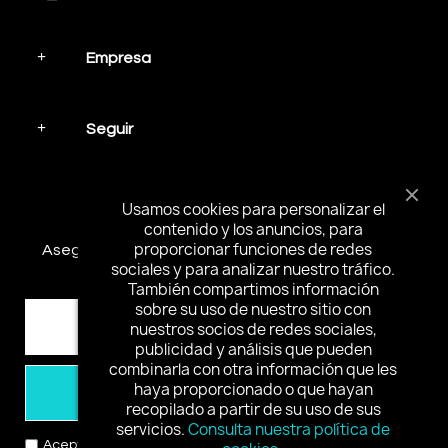
Empresa
Seguir
Mantente en contacto
Usamos cookies para personalizar el
contenido y los anuncios, para
proporcionar funciones de redes
Asegúrese de suscribirse y recibir las noticias más
sociales y para analizar nuestro tráfico.
interesantes y ofertas especiales.
También compartimos información
sobre su uso de nuestro sitio con
nuestros socios de redes sociales,
publicidad y análisis que pueden
combinarla con otra información que les
haya proporcionado o que hayan
Suscribirse
recopilado a partir de su uso de sus
servicios.
Consulta nuestra política de
Acepto los términos y condiciones y la política de