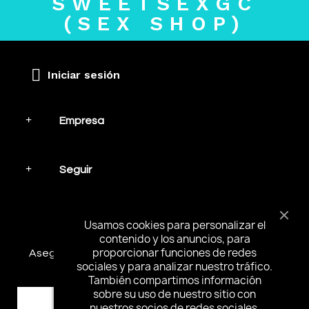
SWEETSEXGC
(SEX SHOP)
Iniciar sesión
Empresa
Seguir
Mantente en contacto
Usamos cookies para personalizar el
contenido y los anuncios, para
proporcionar funciones de redes
Asegúrese de suscribirse y recibir las noticias más
sociales y para analizar nuestro tráfico.
interesantes y ofertas especiales.
También compartimos información
sobre su uso de nuestro sitio con
nuestros socios de redes sociales,