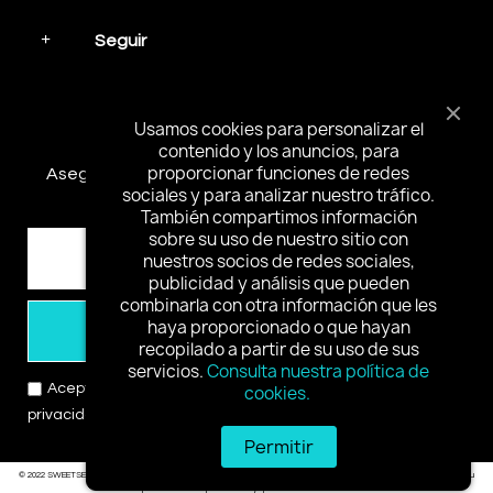
Seguir
Mantente en contacto
Usamos cookies para personalizar el
contenido y los anuncios, para
proporcionar funciones de redes
Asegúrese de suscribirse y recibir las noticias más
sociales y para analizar nuestro tráfico.
interesantes y ofertas especiales.
También compartimos información
sobre su uso de nuestro sitio con
nuestros socios de redes sociales,
publicidad y análisis que pueden
combinarla con otra información que les
haya proporcionado o que hayan
Suscribirse
recopilado a partir de su uso de sus
servicios.
Consulta nuestra política de
Acepto los términos y condiciones y la política de
cookies.
privacidad
Permitir
© 2022 SWEETSEXGC Reservados todos los derechos.
Al ingresar a este sitio, usted jura que es mayor de edad en su
área para ver material para adultos y que desea ver dicho material.