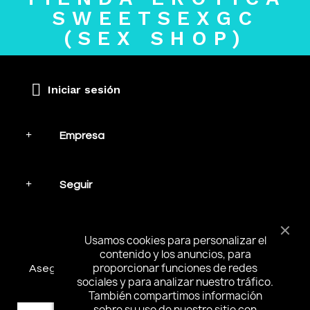
SWEETSEXGC
(SEX SHOP)
Iniciar sesión
Empresa
Seguir
Mantente en contacto
Usamos cookies para personalizar el
contenido y los anuncios, para
proporcionar funciones de redes
Asegúrese de suscribirse y recibir las noticias más
sociales y para analizar nuestro tráfico.
interesantes y ofertas especiales.
También compartimos información
sobre su uso de nuestro sitio con