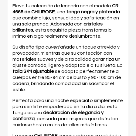
Eleva tu colección de lencería con el modelo
CR
4665 de CHILIROSE
, una
tanga negra y plateada
que combina lujo, sensualidad y sofisticación en
una sola prenda. Adornada con
cristales
brillantes
, esta exquisita pieza transforma lo
íntimo en algo realmente deslumbrante.
Su diseño tipo
ouvert
añade un toque atrevido y
provocador, mientras que su confección con
materiales suaves y de alta calidad garantiza un
ajuste cómodo, ligero y adaptable a tu silueta. La
talla S/M ajustable
se adapta perfectamente a
cuerpos entre 85-94 cm de busto y 90-100 cm de
cadera, brindando comodidad sin sacrificar el
estilo.
Perfecta para una noche especial o simplemente
para sentirte empoderada en tu día a día, esta
tanga es una
declaración de elegancia y
confianza
, pensada para mujeres que disfrutan
cuidarse hasta en los detalles más íntimos.
La marca
CHILIROSE
, reconocida por su calidad y