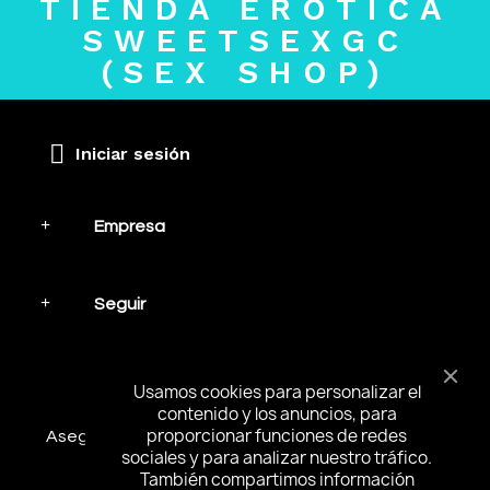
TIENDA ERÓTICA
SWEETSEXGC
(SEX SHOP)
Iniciar sesión
Empresa
Seguir
Mantente en contacto
Usamos cookies para personalizar el
contenido y los anuncios, para
proporcionar funciones de redes
Asegúrese de suscribirse y recibir las noticias más
sociales y para analizar nuestro tráfico.
interesantes y ofertas especiales.
También compartimos información