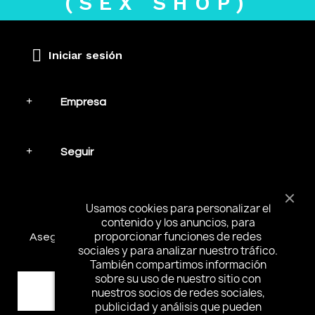
(SEX SHOP)
Iniciar sesión
Empresa
Seguir
Mantente en contacto
Usamos cookies para personalizar el
contenido y los anuncios, para
proporcionar funciones de redes
Asegúrese de suscribirse y recibir las noticias más
sociales y para analizar nuestro tráfico.
interesantes y ofertas especiales.
También compartimos información
sobre su uso de nuestro sitio con
nuestros socios de redes sociales,
publicidad y análisis que pueden