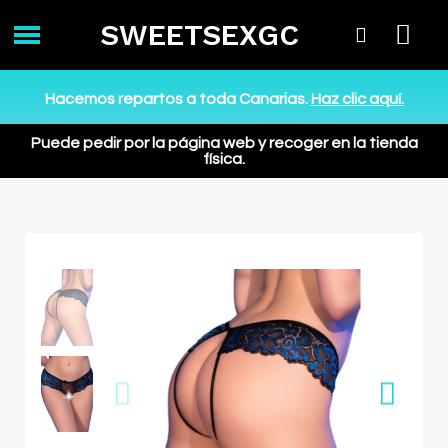
SWEETSEXGC
Hacemos repartos a toda Canarias.
Haz clic aquí.
Puede pedir por la página web y recoger en la tienda
física.