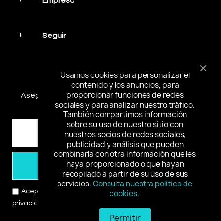
Empresa
Seguir
Mantente en contacto
Usamos cookies para personalizar el
contenido y los anuncios, para
proporcionar funciones de redes
Asegúrese de suscribirse y recibir las noticias más
sociales y para analizar nuestro tráfico.
interesantes y ofertas especiales.
También compartimos información
sobre su uso de nuestro sitio con
nuestros socios de redes sociales,
publicidad y análisis que pueden
combinarla con otra información que les
haya proporcionado o que hayan
Suscribirse
recopilado a partir de su uso de sus
servicios.
Consulta nuestra política de
Acepto los términos y condiciones y la política de
cookies.
privacidad
Permitir