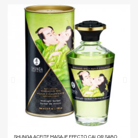
SHUNGA ACEITE MASAJE EFECTO CALOR SABOR SORBETE DE MEDIANOCHE 100 ML