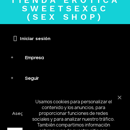
TIENDA ERÓTICA
SWEETSEXGC
(SEX SHOP)
Iniciar sesión
Empresa
Seguir
Mantente en contacto
Usamos cookies para personalizar el
contenido y los anuncios, para
proporcionar funciones de redes
Asegúrese de suscribirse y recibir las noticias más
sociales y para analizar nuestro tráfico.
interesantes y ofertas especiales.
También compartimos información